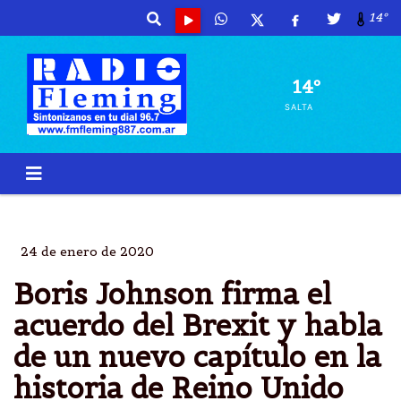
14º
14º
SALTA
BORIS
JOHNSON
FIRMA
BREXIT
24 de enero de 2020
Boris Johnson firma el
acuerdo del Brexit y habla
de un nuevo capítulo en la
historia de Reino Unido