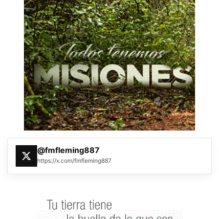
@fmfleming887
https://x.com/fmfleming887