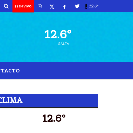
12.6º
EN VIVO
12.6º
SALTA
NTACTO
MILLONES
CLIMA
12.6º