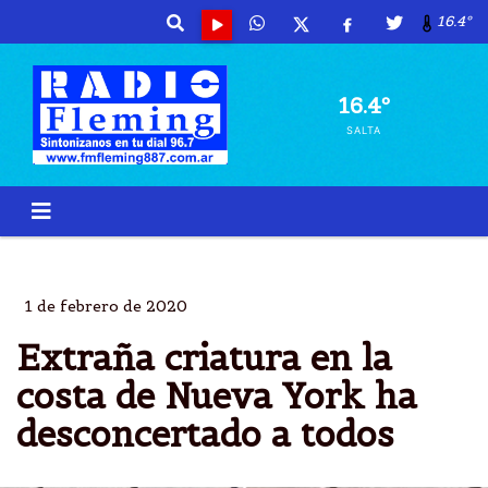
16.4º
16.4º
SALTA
PESCADO
EXTRAÃ±O
FORMA
PULPO
1 de febrero de 2020
Extraña criatura en la
costa de Nueva York ha
desconcertado a todos