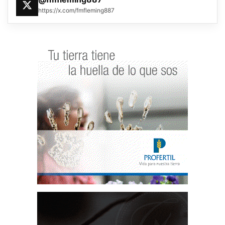
https://x.com/fmfleming887