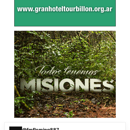
@fmfleming887