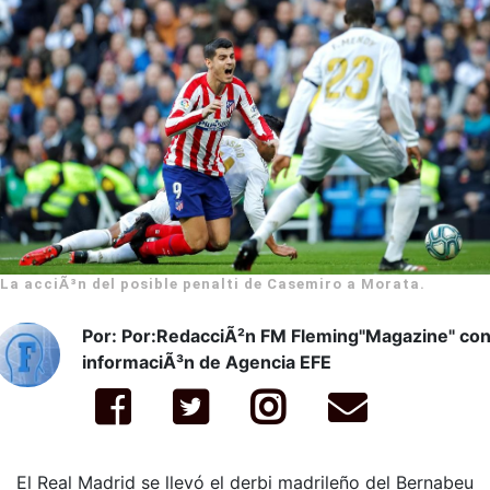
La acciÃ³n del posible penalti de Casemiro a Morata.
Por: Por:RedacciÃ²n FM Fleming"Magazine" co
informaciÃ³n de Agencia EFE
El Real Madrid se llevó el derbi madrileño del Bernabeu