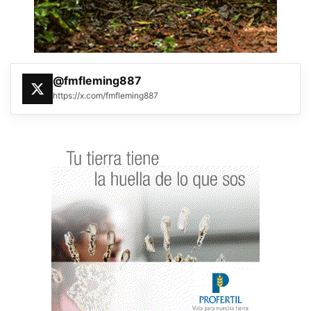
@fmfleming887
https://x.com/fmfleming887