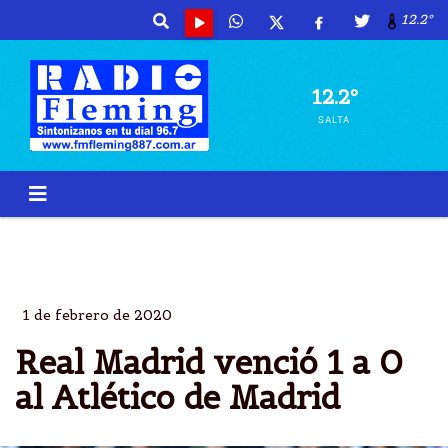
12.2º
12.2º
SALTA
REAL MADRID
ATLETICO MADRID
1 A 2
ESPAÃ±OLA
1 de febrero de 2020
Real Madrid venció 1 a 0
al Atlético de Madrid