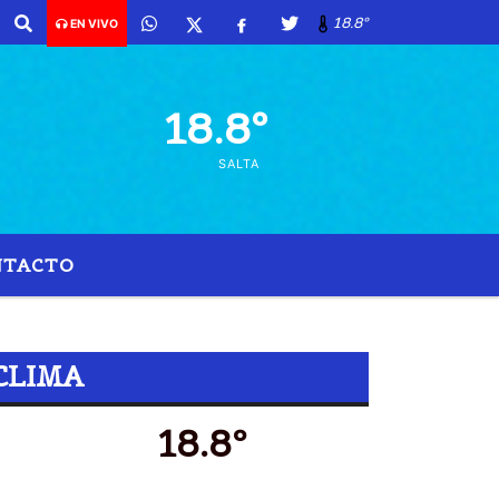
18.8º
EN VIVO
18.8º
SALTA
NTACTO
CLIMA
18.8º