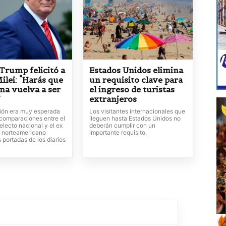
Trump felicitó a
Estados Unidos elimina
ilei: “Harás que
un requisito clave para
na vuelva a ser
el ingreso de turistas
”
extranjeros
ción era muy esperada
Los visitantes internacionales que
 comparaciones entre el
lleguen hasta Estados Unidos no
electo nacional y el ex
deberán cumplir con un
 norteamericano
importante requisito.
 portadas de los diarios