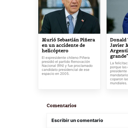
Murió Sebastián Piñera
Donald 
en un accidente de
Javier M
helicóptero
Argenti
grande
El expresidente chileno Piñera
presidió el partido Renovación
La felicita
Nacional (RN) y fue proclamado
porque las
candidato presidencial de ese
presidente 
espacio en 2005.
mandatario
coparon las
mundiales.
Comentarios
Escribir un comentario