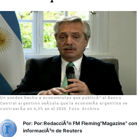
Un sondeo hecho a economistas que publicÃ³ el Banco
Central argentino seÃ±ala que la economÃ­a argentina se
contraerÃ­a un 4,3% en el 2020. Foto: Archivo
Por: Por:RedacciÃ²n FM Fleming"Magazine" co
informaciÃ³n de Reuters