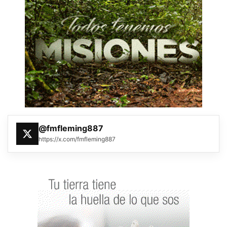
@fmfleming887
https://x.com/fmfleming887