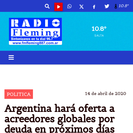
10.8º
10.8º
SALTA
ARGENTINA
OFERTA POR DEUDA
PRÃ³XIMOS DÃ­AS
GLOBALES
14 de abril de 2020
POLITICA
Argentina hará oferta a
acreedores globales por
deuda en próximos días