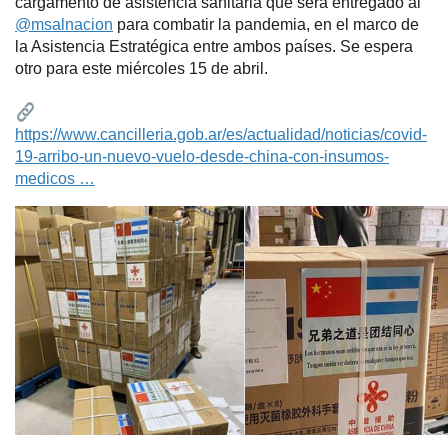
cargamento de asistencia sanitaria que será entregado al
@msalnacion
para combatir la pandemia, en el marco de
la Asistencia Estratégica entre ambos países. Se espera
otro para este miércoles 15 de abril.
https://www.cancilleria.gob.ar/es/actualidad/noticias/covid-
19-arribo-un-nuevo-vuelo-desde-china-con-insumos-
medicos …
3:09 PM - Apr 13, 2020
1,057
437 people are talking about this
"Esta cooperación binacional es producto de
numerosas conversaciones entre el
Presidente