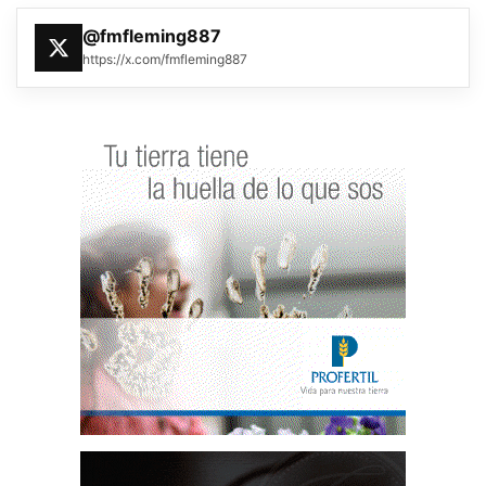
@fmfleming887
https://x.com/fmfleming887