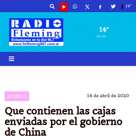
14º
14º
SALTA
CHINA
AYUDA
ACUERDOS
ARGENTINA
14 de abril de 2020
MUNDO
Que contienen las cajas
enviadas por el gobierno
de China