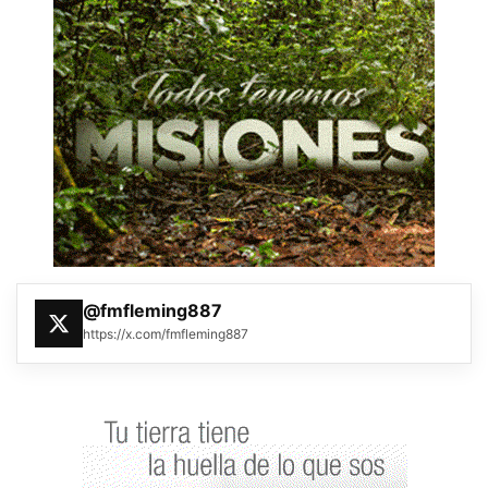
@fmfleming887
https://x.com/fmfleming887