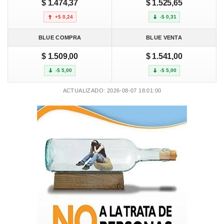
$ 1.474,37
$ 1.525,65
+$ 0,24
-$ 0,31
BLUE COMPRA
BLUE VENTA
$ 1.509,00
$ 1.541,00
-$ 5,00
-$ 5,00
ACTUALIZADO: 2026-08-07 18:01:00