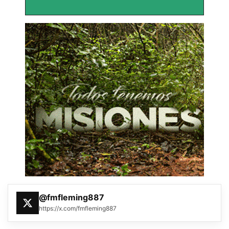
@fmfleming887
https://x.com/fmfleming887