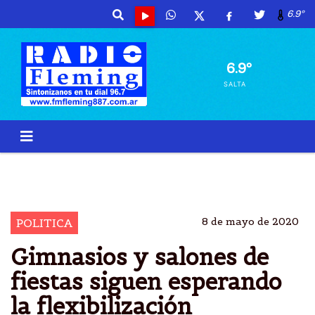
6.9º
6.9º
SALTA
GIMNASIOS
ESPERAN
FLEXIBILIZACIÃ³N
FIESTAS
8 de mayo de 2020
POLITICA
Gimnasios y salones de
fiestas siguen esperando
la flexibilización