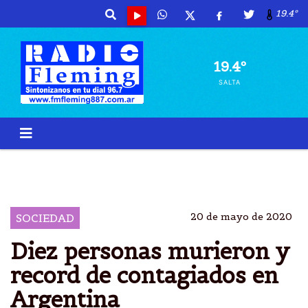
19.4º
19.4º
SALTA
10 MUERTOS
474 CONTAGIOS
403 TOTAL
9283 INFECTADOS
20 de mayo de 2020
SOCIEDAD
Diez personas murieron y
record de contagiados en
Argentina