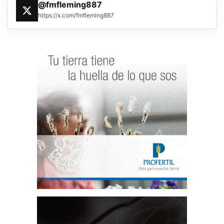
@fmfleming887
https://x.com/fmfleming887