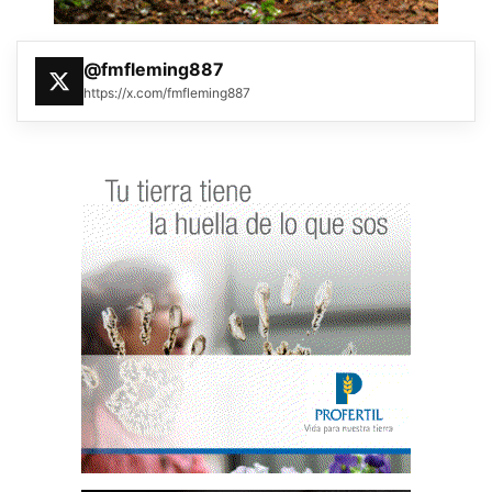
@fmfleming887
https://x.com/fmfleming887