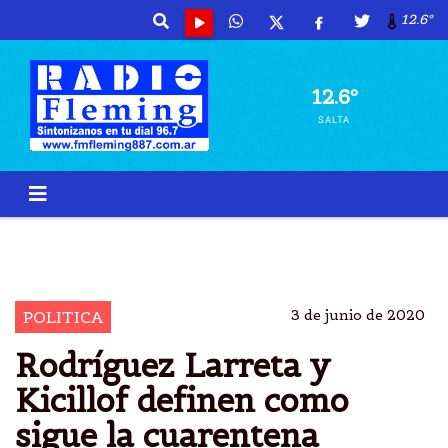
12.6º
12.6º
SALTA
AXEL KICILLOF
HORACIO RODRÃ­GUEZ LARRET
REUNIÃ³N
CUARENTENA
3 de junio de 2020
POLITICA
Rodríguez Larreta y
Kicillof definen como
sigue la cuarentena