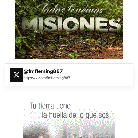
@fmfleming887
https://x.com/fmfleming887