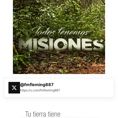
@fmfleming887
https://x.com/fmfleming887