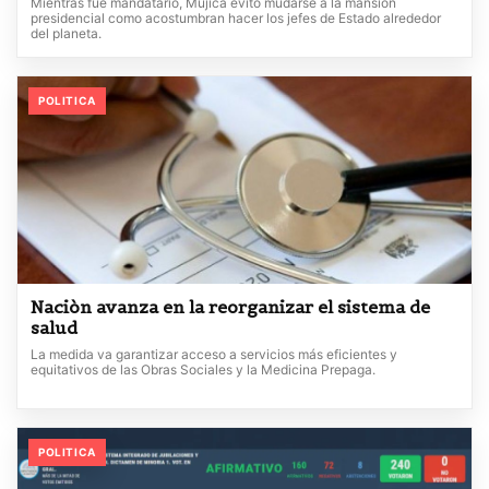
Mientras fue mandatario, Mujica evitó mudarse a la mansión
presidencial como acostumbran hacer los jefes de Estado alrededor
del planeta.
POLITICA
Naciòn avanza en la reorganizar el sistema de
salud
La medida va garantizar acceso a servicios más eficientes y
equitativos de las Obras Sociales y la Medicina Prepaga.
POLITICA