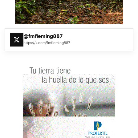
@fmfleming887
https://x.com/fmfleming887