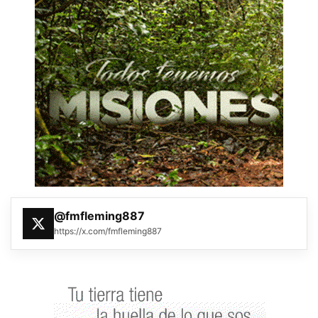
@fmfleming887
https://x.com/fmfleming887