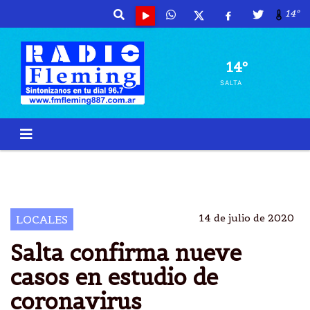
14º
14º
SALTA
SALTA
CORONAVIRUS
CERO EN
NUEVE ACTIVACIÃ³N
14 de julio de 2020
LOCALES
Salta confirma nueve
casos en estudio de
coronavirus