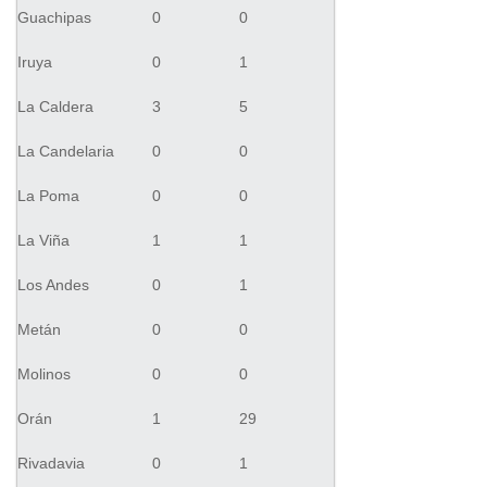
Guachipas
0
0
Iruya
0
1
La Caldera
3
5
La Candelaria
0
0
La Poma
0
0
La Viña
1
1
Los Andes
0
1
Metán
0
0
Molinos
0
0
Orán
1
29
Rivadavia
0
1