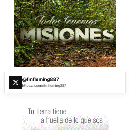
@fmfleming887
https://x.com/fmfleming887