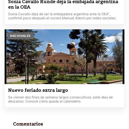
Sonia Cavallo Runde deja la embajada argentina
en la OEA
Sonia Cavallo deja de ser la embajadora argentina ante la OEA”,
confirmó poco después el vocero Manuel Adorni por redes sociales.
NACIONALES
Nuevo feriado extra largo
Se vienen dos fines de semana largos consecutivos: siete días de
descanso. Conocé cómo queda el calendario.
Comentarios