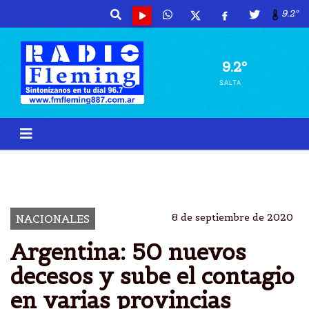
9.2º
9.2º
SALTA
50 MUERTES
MATUTINAS
CORONAVIRUS
ARGENTINA
8 de septiembre de 2020
NACIONALES
Argentina: 50 nuevos
decesos y sube el contagio
en varias provincias