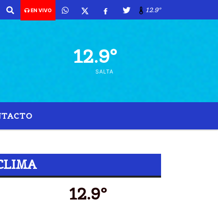
12.9º
EN VIVO
12.9º
SALTA
NTACTO
CLIMA
12.9º