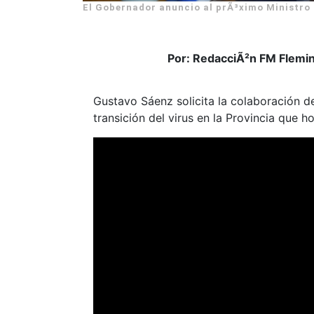
El Gobernador anuncio al prÃ³ximo Ministro 
Por: RedacciÃ²n FM Flemi
Gustavo Sáenz solicita la colaboración 
transición del virus en la Provincia que h