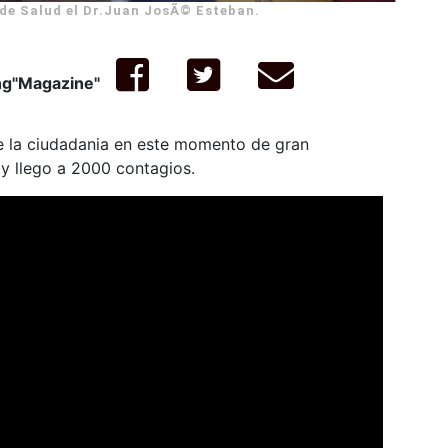
de Salud el Dr.Juan JosÃ© Esteban.
ng"Magazine"
de la ciudadania en este momento de gran
oy llego a 2000 contagios.