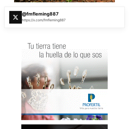
@fmfleming887
https://x.com/fmfleming887