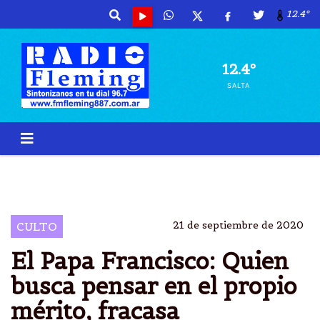
12.4º
12.4º
SALTA
PAPA FRANCISCO
QUIEN BUSCA
FRACASA
PROPIO MÃ©RITO
21 de septiembre de 2020
CULTO
El Papa Francisco: Quien
busca pensar en el propio
mérito, fracasa