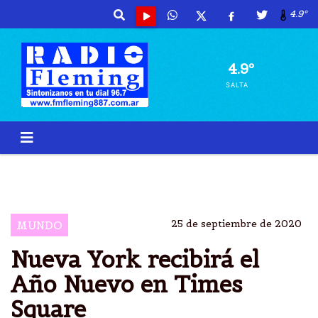
4.9º
4.9º
SALTA
NUEVA YORK
AÃ±O NUEVO
TIMES SQUARE
CORONAVIRUS
25 de septiembre de 2020
MUNDO
Nueva York recibirá el
Año Nuevo en Times
Square