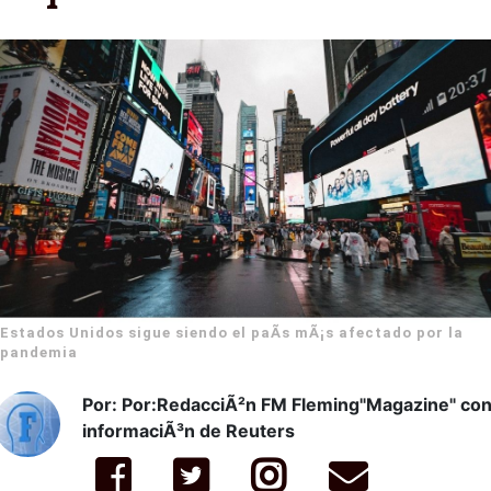
Estados Unidos sigue siendo el paÃ­s mÃ¡s afectado por la
pandemia
Por: Por:RedacciÃ²n FM Fleming"Magazine" co
informaciÃ³n de Reuters