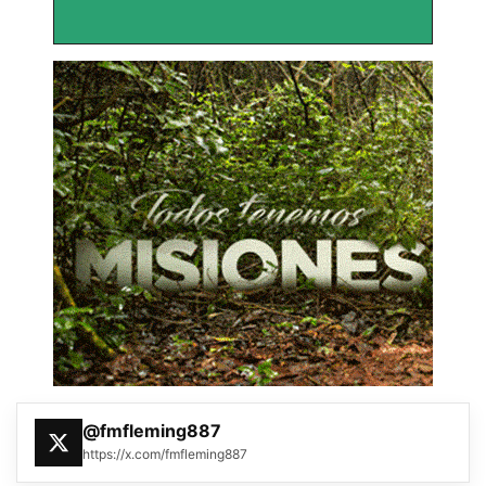
@fmfleming887
https://x.com/fmfleming887