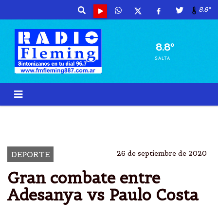
8.8º
8.8º
SALTA
BOXEO
PAULO COSTA
UFC 253
ISRAEL
26 de septiembre de 2020
DEPORTE
Gran combate entre
Adesanya vs Paulo Costa