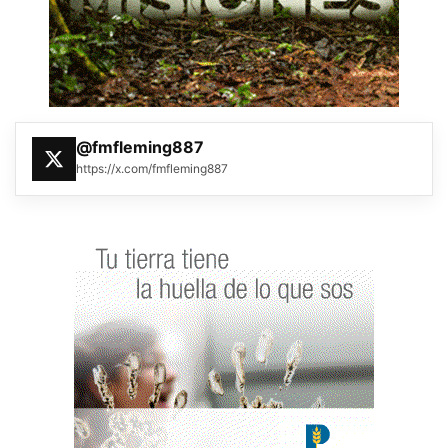
@fmfleming887
https://x.com/fmfleming887