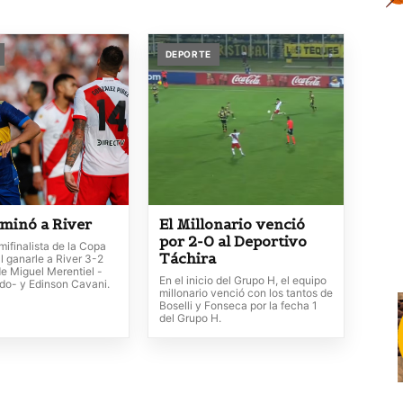
DEPORTE
iminó a River
El Millonario venció
por 2-0 al Deportivo
ifinalista de la Copa
Táchira
al ganarle a River 3-2
de Miguel Merentiel -
En el inicio del Grupo H, el equipo
ado- y Edinson Cavani.
millonario venció con los tantos de
Boselli y Fonseca por la fecha 1
del Grupo H.