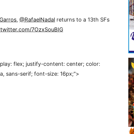
Garros
,
@RafaelNadal
returns to a 13th SFs
.twitter.com/7OzxSouBIG
lay: flex; justify-content: center; color:
a, sans-serif; font-size: 16px;">