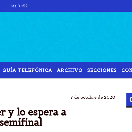
s 01:52 -
GUÍA TELEFÓNICA
ARCHIVO
SECCIONES
CO
ARROS
RAFAEL NADAL
SEMI FINAL
ÃºLTIMO G
7 de octubre de 2020
r y lo espera a
semifinal