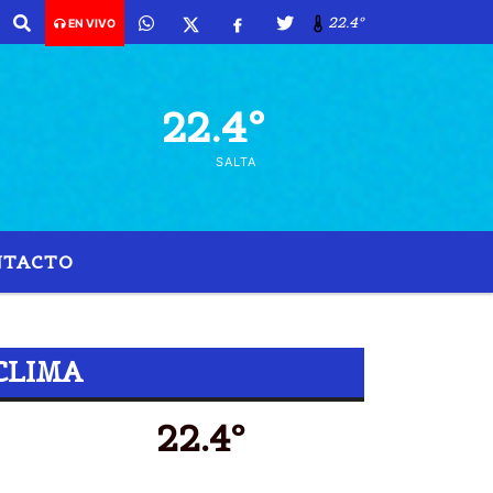
22.4º
EN VIVO
22.4º
SALTA
NTACTO
RAN SLAMD
CLIMA
22.4º