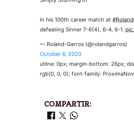
In his 100th career match at
#Roland
defeating Sinner 7-6(4), 6-4, 6-1.
pic
— Roland-Garros (@rolandgarros)
October 6, 2020
utline: 0px; margin-bottom: 26px; disp
rgb(0, 0, 0); font-family: ProximaNov
COMPARTIR: