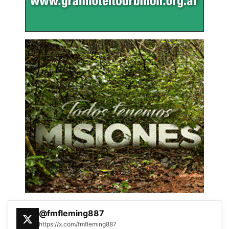
@fmfleming887
https://x.com/fmfleming887