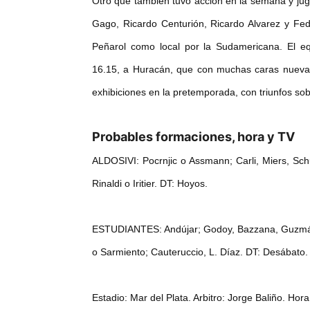
Otro que también tuvo acción en la semana y ju
Gago, Ricardo Centurión, Ricardo Alvarez y Fede
Peñarol como local por la Sudamericana. El equ
16.15, a Huracán, que con muchas caras nuevas
exhibiciones en la pretemporada, con triunfos sob
Probables formaciones, hora y TV
ALDOSIVI: Pocrnjic o Assmann; Carli, Miers, Schu
Rinaldi o Iritier. DT: Hoyos.
ESTUDIANTES: Andújar; Godoy, Bazzana, Guzmán,
o Sarmiento; Cauteruccio, L. Díaz. DT: Desábato.
Estadio: Mar del Plata. Arbitro: Jorge Baliño. Hor