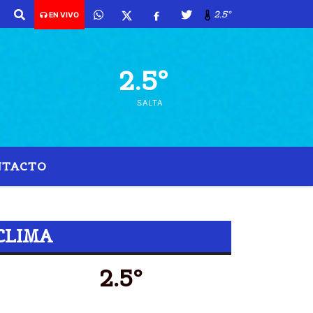
2.5º
EN VIVO
2.5º
SALTA
NTACTO
NAL
CLIMA
2.5º