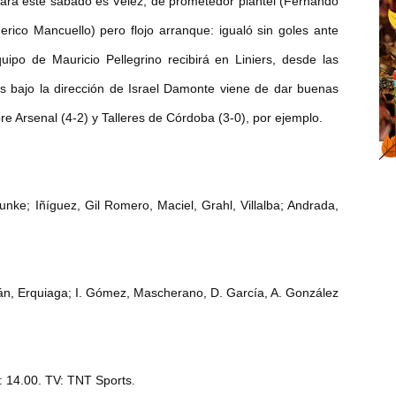
gará este sábado es Vélez, de prometedor plantel (Fernando
rico Mancuello) pero flojo arranque: igualó sin goles ante
ipo de Mauricio Pellegrino recibirá en Liniers, desde las
 bajo la dirección de Israel Damonte viene de dar buenas
re Arsenal (4-2) y Talleres de Córdoba (3-0), por ejemplo.
nke; Iñíguez, Gil Romero, Maciel, Grahl, Villalba; Andrada,
 Erquiaga; I. Gómez, Mascherano, D. García, A. González
a: 14.00. TV: TNT Sports.