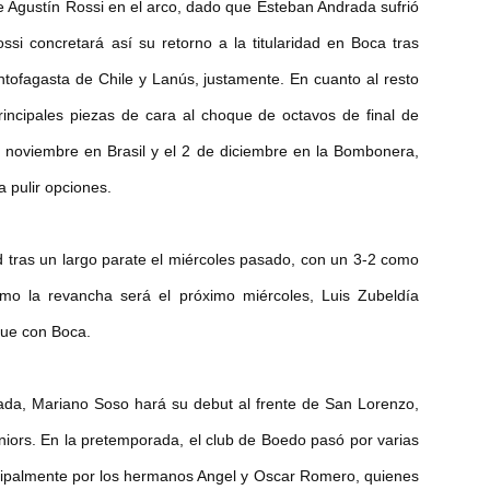
e Agustín Rossi en el arco, dado que Esteban Andrada sufrió
ssi concretará así su retorno a la titularidad en Boca tras
ntofagasta de Chile y Lanús, justamente. En cuanto al resto
rincipales piezas de cara al choque de octavos de final de
de noviembre en Brasil y el 2 de diciembre en la Bombonera,
a pulir opciones.
ad tras un largo parate el miércoles pasado, con un 3-2 como
mo la revancha será el próximo miércoles, Luis Zubeldía
que con Boca.
nada, Mariano Soso hará su debut al frente de San Lorenzo,
niors. En la pretemporada, el club de Boedo pasó por varias
incipalmente por los hermanos Angel y Oscar Romero, quienes