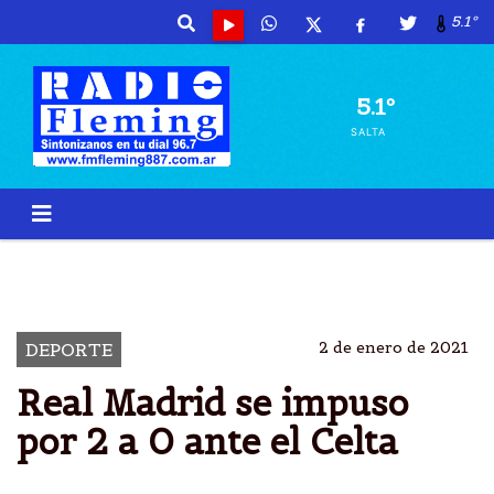
5.1º
5.1º
SALTA
REAL MADRID
ESPAÃ±A
CELTA
LUCAS VÃ¡ZQUEZ
2 de enero de 2021
DEPORTE
Real Madrid se impuso
por 2 a 0 ante el Celta