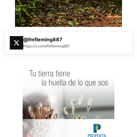
@fmfleming887
https://x.com/fmfleming887