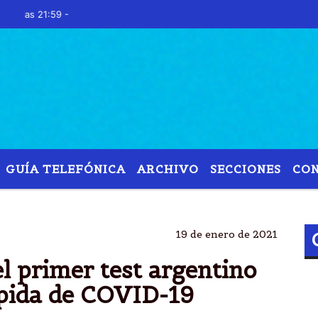
Hoy es Viernes 7 de 
GUÍA TELEFÓNICA
ARCHIVO
SECCIONES
CO
T
SEROLÃ³GICO
ANMAT
CIENTÃ­FICOS ARGENT
19 de enero de 2021
 primer test argentino
ápida de COVID-19