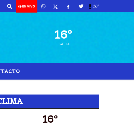
Agosto de 2026 y son las 21:59 -
16º
EN VIVO
16º
SALTA
NTACTO
INOS
CLIMA
16º