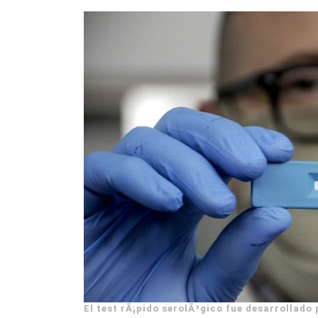
El test rÃ¡pido serolÃ³gico fue desarrollado