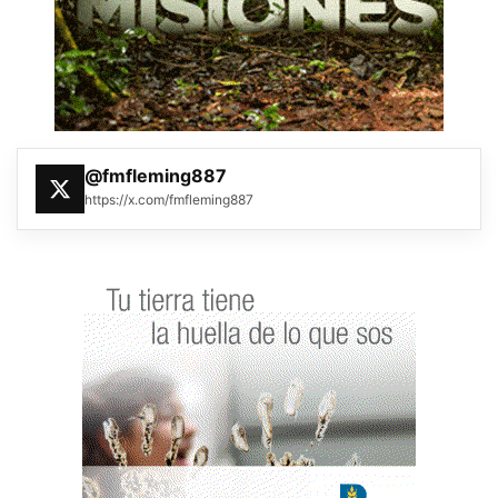
@fmfleming887
https://x.com/fmfleming887