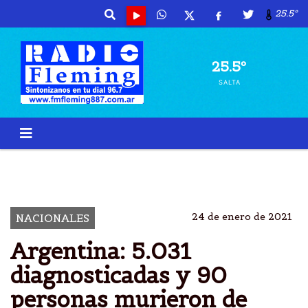
25.5º
25.5º
SALTA
90 MUERTES
ARGENTINA
5.031 CONTAGIADOS
ÃºLTIMAS 24 HORAS
24 de enero de 2021
NACIONALES
Argentina: 5.031
diagnosticadas y 90
personas murieron de