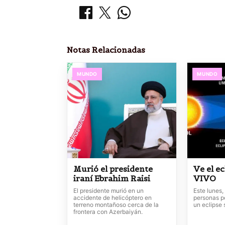
Notas Relacionadas
MUNDO
MUNDO
Murió el presidente
Ve el ec
iraní Ebrahim Raisi
VIVO
El presidente murió en un
Este lunes,
accidente de helicóptero en
personas p
terreno montañoso cerca de la
un eclipse s
frontera con Azerbaiyán.