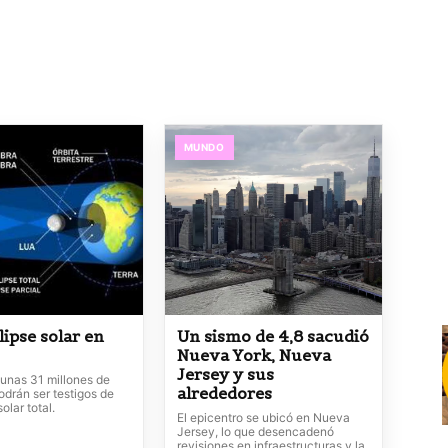
MUNDO
lipse solar en
Un sismo de 4,8 sacudió
Nueva York, Nueva
Jersey y sus
 unas 31 millones de
alrededores
odrán ser testigos de
olar total.
El epicentro se ubicó en Nueva
Jersey, lo que desencadenó
revisiones en infraestructuras y la