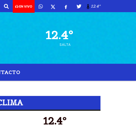
son las 06:51 -
12.4º
EN VIVO
12.4º
SALTA
NTACTO
CLIMA
12.4º