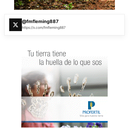
@fmfleming887
https://x.com/fmfleming887