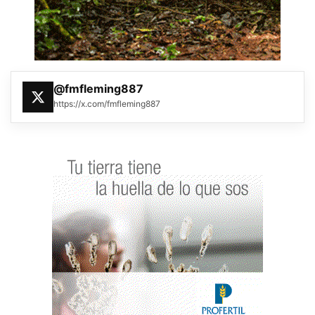
@fmfleming887
https://x.com/fmfleming887