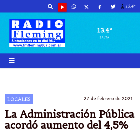
13.4º
13.4º
SALTA
AUMENTO
ADMINISTRACIÃ³N
ESTATAL
4,5 POR CIENTO
27 de febrero de 2021
LOCALES
La Administración Pública
acordó aumento del 4,5%