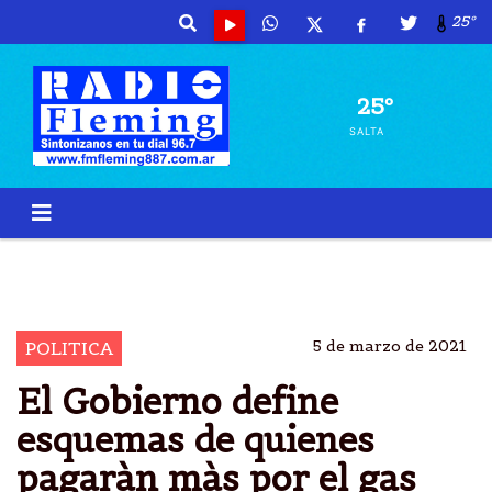
25º
25º
SALTA
AUMENTO
GRAS
INGRESO
NUEVA TARIFA
5 de marzo de 2021
POLITICA
El Gobierno define
esquemas de quienes
pagaràn màs por el gas