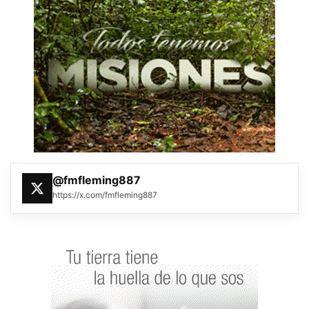
@fmfleming887
https://x.com/fmfleming887