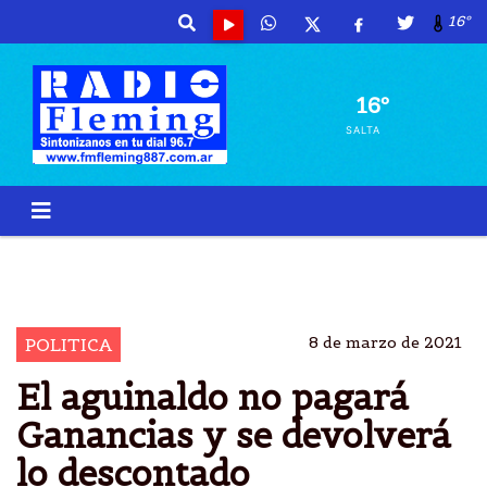
16º
16º
SALTA
IMPUESTO
GANANCIAS
AGUINALDO
SALARIO
8 de marzo de 2021
POLITICA
El aguinaldo no pagará
Ganancias y se devolverá
lo descontado