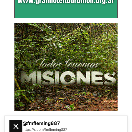
@fmfleming887
https://x.com/fmfleming887