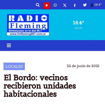
16.4º
16.4º
SALTA
EL BORDO
IPV
CASAS
ENTREGADAS
22 de junio de 2021
LOCALES
El Bordo: vecinos
recibieron unidades
habitacionales