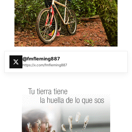
@fmfleming887
https://x.com/fmfleming887