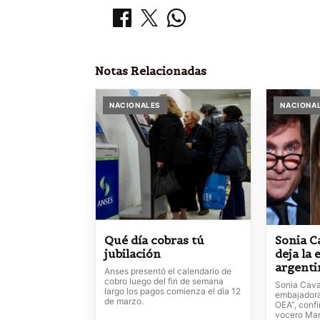
Notas Relacionadas
NACIONALES
NACIONA
Qué día cobras tú
Sonia C
jubilación
deja la
argenti
Anses presentó el calendario de
cobro luego del fin de semana
Sonia Caval
largo los pagos comienza el día 12
embajadora
de marzo.
OEA”, conf
vocero Man