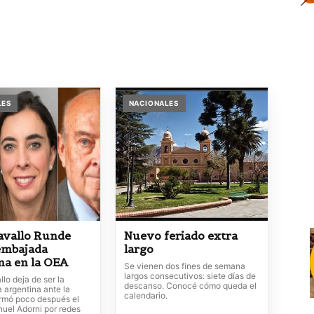
LES
NACIONALES
avallo Runde
Nuevo feriado extra
 embajada
largo
na en la OEA
Se vienen dos fines de semana
largos consecutivos: siete días de
lo deja de ser la
descanso. Conocé cómo queda el
 argentina ante la
calendario.
irmó poco después el
uel Adorni por redes