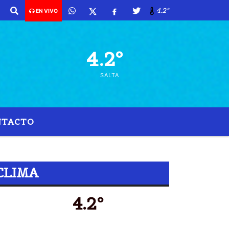
4.2º
EN VIVO
4.2º
SALTA
NTACTO
 24 HORAS
CLIMA
4.2º