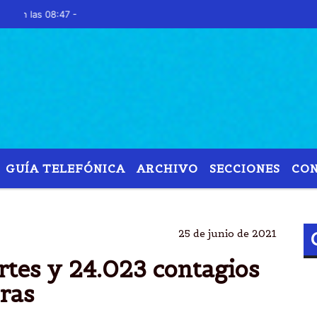
s 08:47 -
GUÍA TELEFÓNICA
ARCHIVO
SECCIONES
CO
NA
542 MUERTES
24.023 CONTAGIOS
ÃºLTIMAS
25 de junio de 2021
rtes y 24.023 contagios
oras