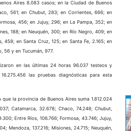
Buenos Aires 8.083 casos; en la Ciudad de Buenos
aco, 561; en Chubut, 283; en Corrientes, 666; en
Formosa, 456; en Jujuy, 296; en La Pampa, 352; en
ones, 188; en Neuquén, 300; en Río Negro, 409; en
s, 458; en Santa Cruz, 125; en Santa Fe, 2.165; en
o, 56 y en Tucumán, 977.
lizaron en las últimas 24 horas 96.037 testeos y
 16.275.456 las pruebas diagnósticas para esta
ca que la provincia de Buenos Aires suma 1.812.024
.037; Catamarca, 32.678; Chaco, 74.248; Chubut,
.300; Entre Ríos, 106.766; Formosa, 43.746; Jujuy,
304; Mendoza, 137.216; Misiones, 24.715; Neuquén,