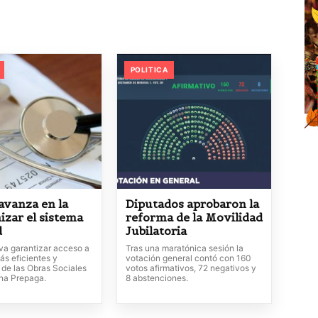
POLITICA
avanza en la
Diputados aprobaron la
izar el sistema
reforma de la Movilidad
d
Jubilatoria
va garantizar acceso a
Tras una maratónica sesión la
ás eficientes y
votación general contó con 160
 de las Obras Sociales
votos afirmativos, 72 negativos y
ina Prepaga.
8 abstenciones.