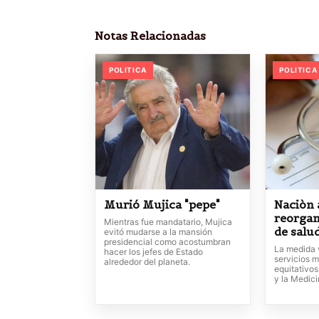
Notas Relacionadas
POLITICA
POLITICA
Murió Mujica "pepe"
Naciòn 
reorgan
Mientras fue mandatario, Mujica
de salu
evitó mudarse a la mansión
presidencial como acostumbran
La medida 
hacer los jefes de Estado
servicios m
alrededor del planeta.
equitativos
y la Medic