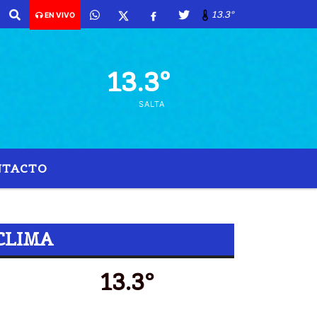
13.3º
EN VIVO
13.3º
SALTA
NTACTO
E 2021
CLIMA
13.3º