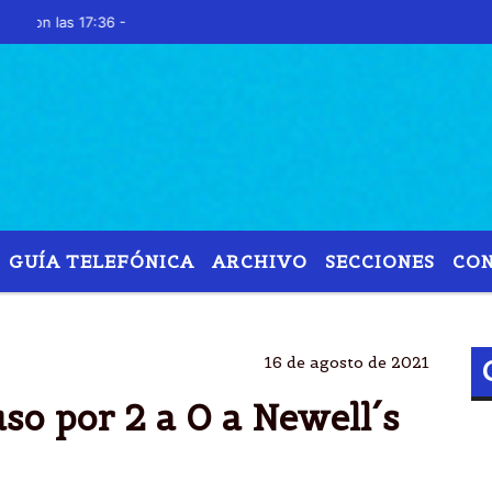
las 17:36 -
GUÍA TELEFÓNICA
ARCHIVO
SECCIONES
CO
RACING CLUB
GANO
2 A 0
OLD BOYS
16 de agosto de 2021
so por 2 a 0 a Newell´s