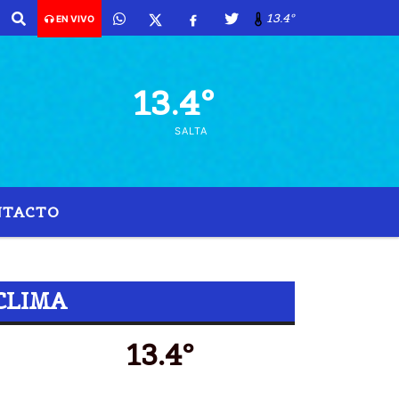
13.4º
EN VIVO
13.4º
SALTA
NTACTO
CLIMA
13.4º