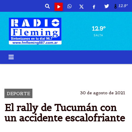
12.9º
12.9º
SALTA
RALLY
TUCUMÃ¡N
PROVINCIAL
DESPISTÃ³ RUTA
30 de agosto de 2021
DEPORTE
El rally de Tucumán con
un accidente escalofriante