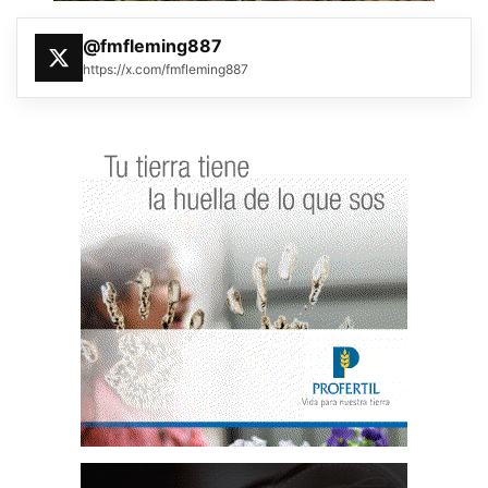
@fmfleming887
https://x.com/fmfleming887