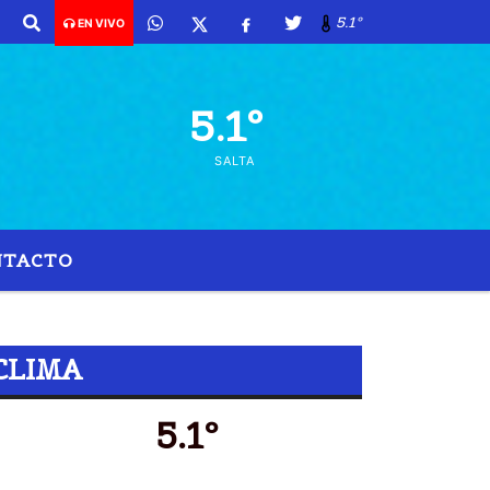
5.1º
EN VIVO
5.1º
SALTA
NTACTO
CLIMA
5.1º