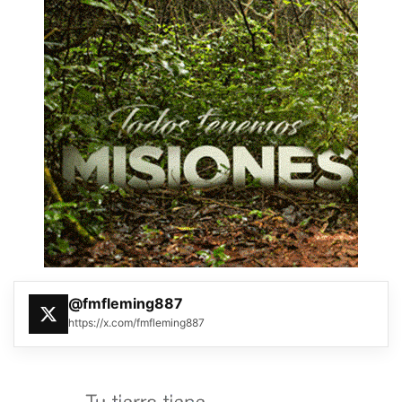
@fmfleming887
https://x.com/fmfleming887