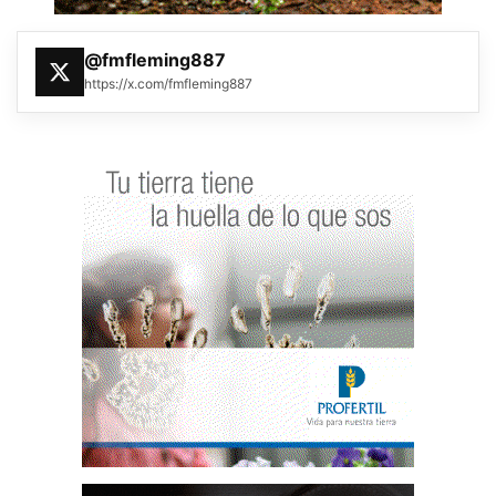
@fmfleming887
https://x.com/fmfleming887