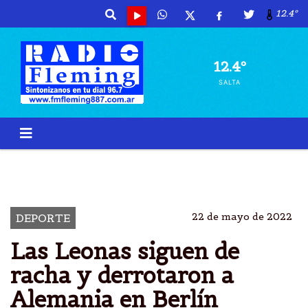
12.4º
12.4º
SALTA
LEONAS
ALEMANIA
GANARON
FIH PRO LEAGUE
22 de mayo de 2022
DEPORTE
Las Leonas siguen de
racha y derrotaron a
Alemania en Berlín