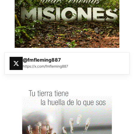
@fmfleming887
https://x.com/fmfleming887