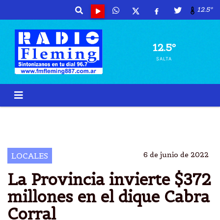
12.5º
12.5º
SALTA
OBRAS
CABRA CORRAL
DIQUE
MOLDES
6 de junio de 2022
LOCALES
La Provincia invierte $372
millones en el dique Cabra
Corral