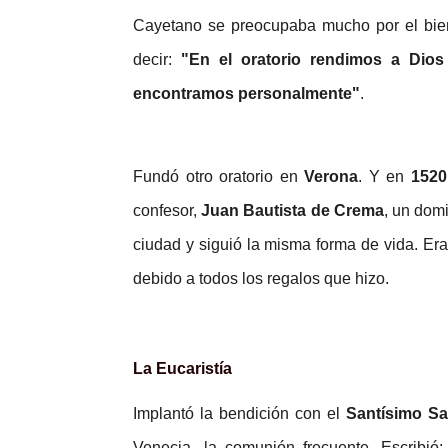
Cayetano se preocupaba mucho por el bien 
decir:
"En el oratorio rendimos a Dios 
encontramos personalmente"
.
Fundó otro oratorio en
Verona
. Y en
1520
confesor,
Juan Bautista de Crema
, un domi
ciudad y siguió la misma forma de vida. E
debido a todos los regalos que hizo.
La Eucaristía
Implantó la bendición con el
Santísimo S
Venecia- la comunión frecuente. Escribió: