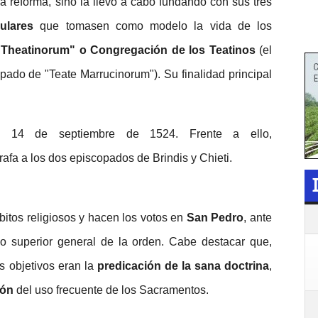
la reforma, sino la llevó a cabo fundando con sus tres
ulares
que tomasen como modelo la vida de los
 Theatinorum" o Congregación de los Teatinos
(el
pado de "Teate Marrucinorum"). Su finalidad principal
 14 de septiembre de 1524. Frente a ello,
afa a los dos episcopados de Brindis y Chieti.
itos religiosos y hacen los votos en
San Pedro
, ante
o superior general de la orden. Cabe destacar que,
os objetivos eran la
predicación de la sana doctrina
,
ión
del uso frecuente de los Sacramentos.