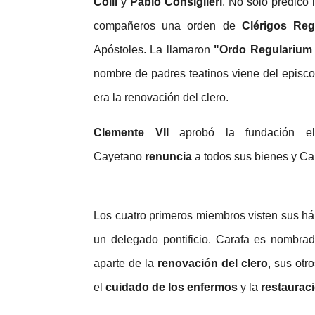
Colli
y
Pablo Consiglieri
. No solo predicó 
compañeros una orden de
Clérigos Reg
Apóstoles. La llamaron
"Ordo Regularium
nombre de padres teatinos viene del episco
era la renovación del clero.
Clemente VII
aprobó la fundación el
Cayetano
renuncia
a todos sus bienes y Car
Los cuatro primeros miembros visten sus háb
un delegado pontificio. Carafa es nombrad
aparte de la
renovación del clero
, sus otr
el
cuidado de los enfermos
y la
restaurac