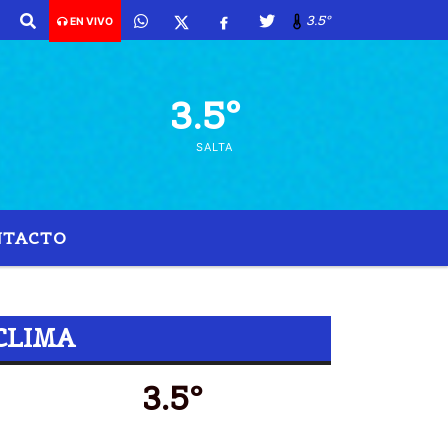
3.5º
EN VIVO
3.5º
SALTA
NTACTO
CLIMA
3.5º