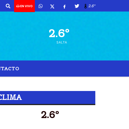
2.6º
EN VIVO
2.6º
SALTA
NTACTO
VESTIMENTA
CLIMA
2.6º