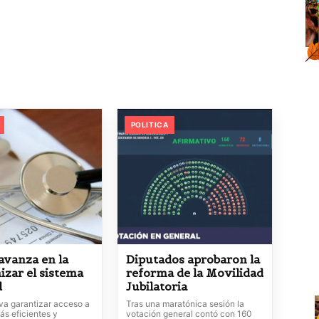
POLITICA
avanza en la
Diputados aprobaron la
izar el sistema
reforma de la Movilidad
d
Jubilatoria
va garantizar acceso a
Tras una maratónica sesión la
ás eficientes y
votación general contó con 160