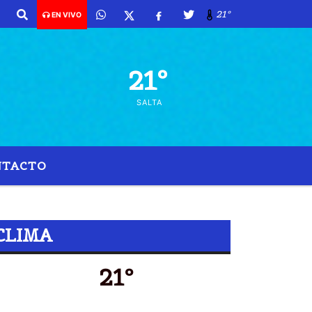
21º
EN VIVO
21º
SALTA
NTACTO
NALES
CLIMA
21º