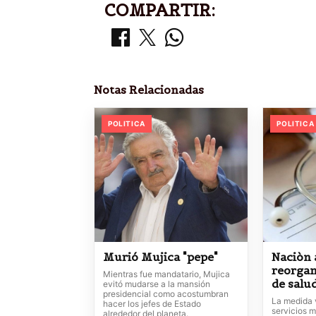
COMPARTIR:
Notas Relacionadas
POLITICA
POLITICA
Murió Mujica "pepe"
Naciòn 
reorgan
Mientras fue mandatario, Mujica
de salu
evitó mudarse a la mansión
presidencial como acostumbran
La medida 
hacer los jefes de Estado
servicios m
alrededor del planeta.