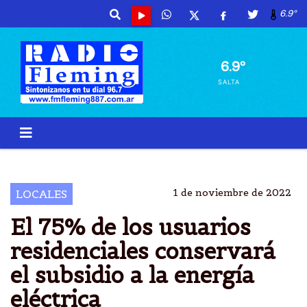
6.9º
6.9º
SALTA
LUZ
ENERGÃ¬A
ELÃ¨CTRICA
RASE
1 de noviembre de 2022
LOCALES
El 75% de los usuarios
residenciales conservará
el subsidio a la energía
eléctrica