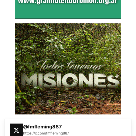
@fmfleming887
https://x.com/fmfleming887