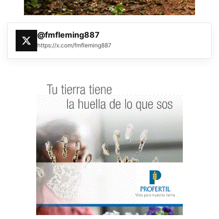
@fmfleming887
https://x.com/fmfleming887