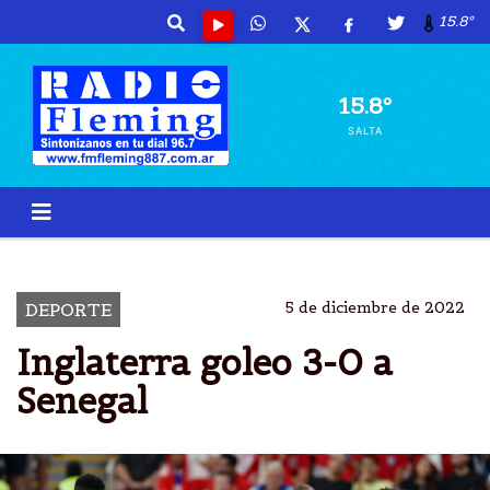
15.8º
15.8º
SALTA
INGLATERRA
SENEGAL
3-0
QATAR
5 de diciembre de 2022
DEPORTE
Inglaterra goleo 3-0 a
Senegal