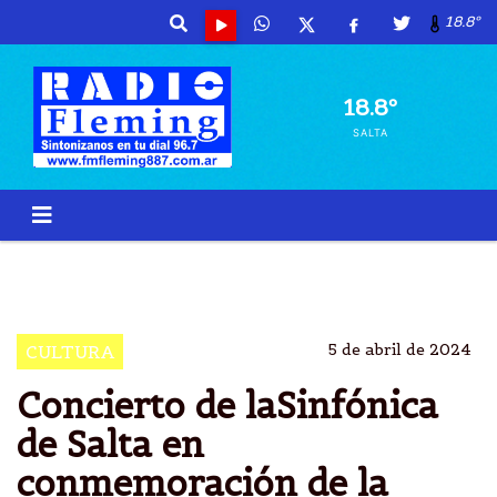
18.8º
18.8º
SALTA
CONCIERTO
SINFÃ²NICA
SALTA
MALVINAS
5 de abril de 2024
CULTURA
Concierto de laSinfónica
de Salta en
conmemoración de la