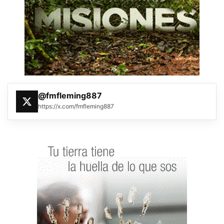
@fmfleming887
https://x.com/fmfleming887