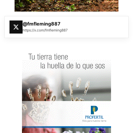
@fmfleming887
https://x.com/fmfleming887