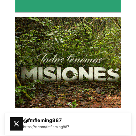
@fmfleming887
https://x.com/fmfleming887