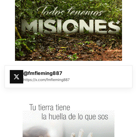
@fmfleming887
https://x.com/fmfleming887