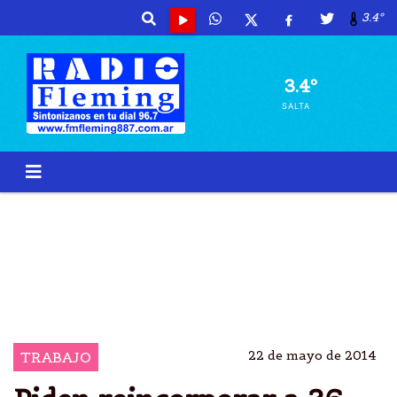
3.4º
3.4º
SALTA
ASOCIACIÃ³N BANCARIA VA A PARO EL PRÃ³XIMO
JUEVES
GREMIAL BANCARIA AMENAZA CON PARO EL JUEVES
PRÃ³XIMO
EMPLEADOS BANCARIOS DESPEDIDOS EN TUCUMÃ¡N
22 de mayo de 2014
TRABAJO